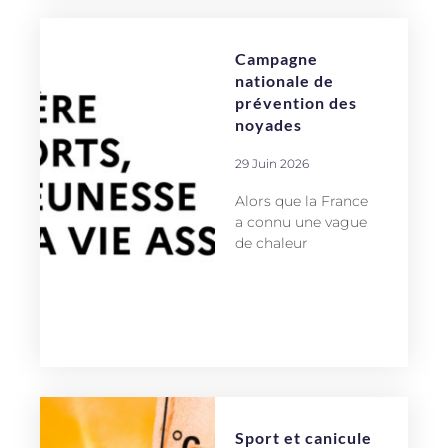
Campagne
nationale de
prévention des
noyades
29 Juin 2026
Alors que la France
a connu une vague
de chaleur
Sport et canicule