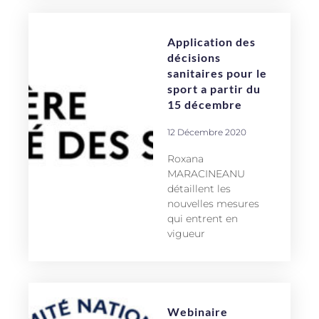
Application des
décisions
sanitaires pour le
sport a partir du
15 décembre
12 Décembre 2020
Roxana
MARACINEANU
détaillent les
nouvelles mesures
qui entrent en
vigueur
Webinaire