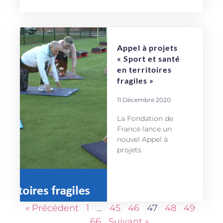
Appel à projets
« Sport et santé
en territoires
fragiles »
11 Décembre 2020
La Fondation de
France lance un
nouvel Appel à
projets
« Précédent
1
…
45
46
47
48
49
…
66
Suivant »