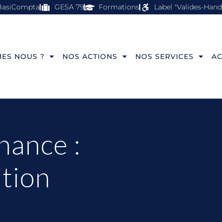
BasiCompta
GESA 79
Formations
Label "Valides-Hand
ES NOUS ?
NOS ACTIONS
NOS SERVICES
AC
nance :
tion