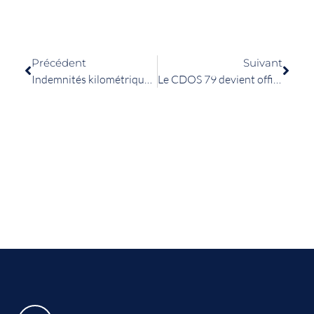
Précédent
Suivant
Indemnités kilométriques 2020 : nouveau barème
Le CDOS 79 devient officiellement « TERRE DE JEUX 2024 »